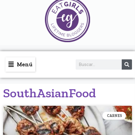
Menú
SouthAsianFood
CARNES