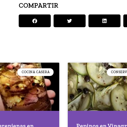
COMPARTIR
COCINA CASERA
CONSERV
erenjenas en
Pepinos en Vinag