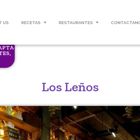
T US
RECETAS
RESTAURANTES
CONTACTAN
APTA
TES
,
Los Leños