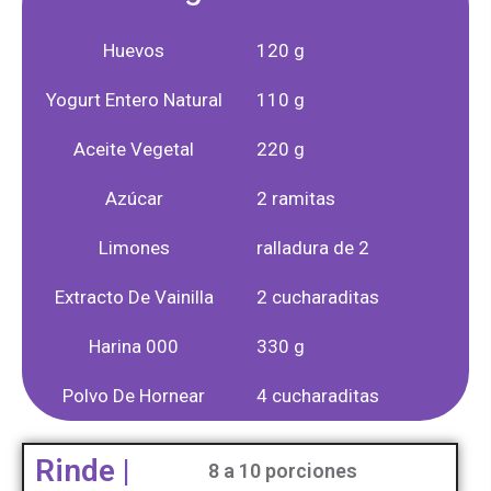
Huevos
120 g
Yogurt Entero Natural
110 g
Aceite Vegetal
220 g
Azúcar
2 ramitas
Limones
ralladura de 2
Extracto De Vainilla
2 cucharaditas
Harina 000
330 g
Polvo De Hornear
4 cucharaditas
Rinde |
8 a 10 porciones