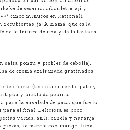
apanada en panko con un alioli de
ikake de sésamo, ciboulette, ají y
 a 53º cinco minutos en Rational).
 recubiertas, ja! A mamá, que es la
e de la fritura de una y de la textura
n salsa ponzu y pickles de cebolla).
alsa de crema azafranada gratinados
e de oporto (terrina de cerdo, pato y
antigua y pickle de pepino.
o para la ensalada de pato, que fue lo
para el final. Deliciosa es poco.
specias varias, anís, canela y naranja.
as piezas, se mezcla con mango, lima,