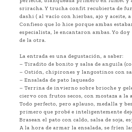
perfecta, blanqueada primero en fumet y 
sriracha. Y trucha confit recubierta de fur
dashi ( al vacío con hierbas, ajo y aceite,
Confieso que lo hice porque ambas estaban
especialista, le encantaron ambas. Yo doy f
de la otra.
La entrada es una degustación, a saber:
– Tiradito de bonito y salsa de anguila (co
– Ostión, chipirones y langostinos con s
– Ensalada de pato laqueado
– Terrina de invierno sobre brioche y gelé
ciervo con frutos secos, con mostaza a la 
Todo perfecto, pero aplauso, medalla y bes
primero que probé e inteligentemente dejé 
Brasean el pato con caldo, salsa de soja, e
A la hora de armar la ensalada, se fríen l