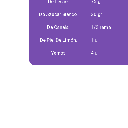
De Leche.
75 gr
De Azúcar Blanco.
20 gr
De Canela.
1/2 rama
De Piel De Limón.
1 u
Yemas
4 u