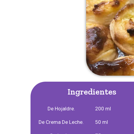
Ingredientes
De Hojaldre.
200 ml
De Crema De Leche.
50 ml