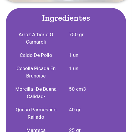
Ingredientes
Arroz Arborio O
750 gr
Carnaroli
Caldo De Pollo
1 un
Cebolla Picada En
1 un
Brunoise
Morcilla -de Buena
50 cm3
Calidad-
Queso Parmesano
40 gr
Rallado
Manteca
25 gr