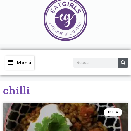
Menú
chilli
INDIA