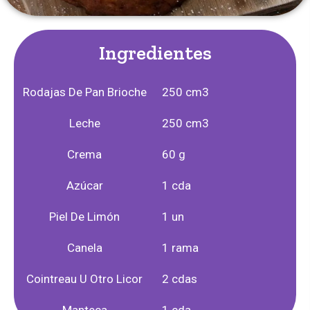
Ingredientes
Rodajas De Pan Brioche
250 cm3
Leche
250 cm3
Crema
60 g
Azúcar
1 cda
Piel De Limón
1 un
Canela
1 rama
Cointreau U Otro Licor
2 cdas