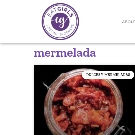
ABOU
mermelada
DULCES Y MERMELADAS